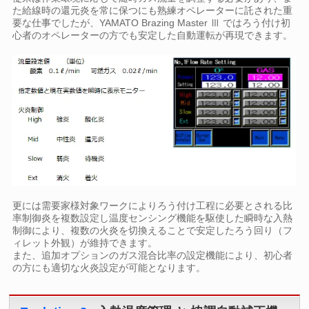
た給線時の還元炎を常に保つにも熟練オペレーターに託された重
要な仕事でしたが、YAMATO Brazing Master Ⅲ ではろう付け初
心者のオペレーターの方でも安定した自動運転が再現できます。
更には需要家様対象ワークによりろう付け工程に必要とされる比
率制御炎を複数設定し温度センシング機能を駆使した瞬時な入熱
制御により、複数の火炎を切換えることで安定したろう回り（フ
ィレット外観）が維持できます。
また、追加オプションのガス混合比率の設定機能により、初心者
の方にも適切な火炎設定が可能となります。