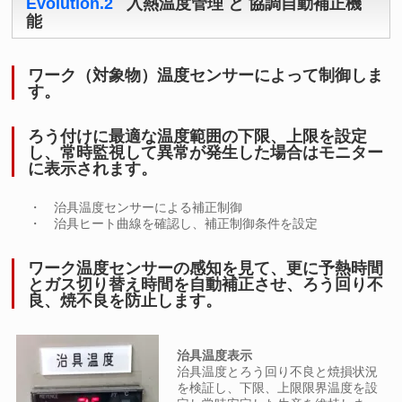
Evolution.2
入熱温度管理 と 協調自動補正機
能
ワーク（対象物）温度センサーによって制御しま
す。
ろう付けに最適な温度範囲の下限、上限を設定
し、常時監視して異常が発生した場合はモニター
に表示されます。
・ 治具温度センサーによる補正制御
・ 治具ヒート曲線を確認し、補正制御条件を設定
ワーク温度センサーの感知を見て、更に予熱時間
とガス切り替え時間を自動補正させ、ろう回り不
良、焼不良を防止します。
治具温度表示
治具温度とろう回り不良と焼損状況
を検証し、下限、上限限界温度を設