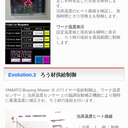
定し常時安定した生産を維持しま
す。
治具温度のヒート曲線を検証し、加
熱時間とガス切換えを制御します。
ワーク温度表示
設定温度値と現在値を瞬時に表示
し、ろう材の送給を適温範囲に制御
します。
Evolution.3
ろう材供給制御
YAMATO Brazing Master Ⅲ のワイヤー送給制御は、ワーク温度
センサー と 治具温度センサー との協調自動補正機能により随時
に最適温度に補正され、ろう材の送給を行います。
治具温度ヒート曲線
〔 治具 １ 例 〕制御