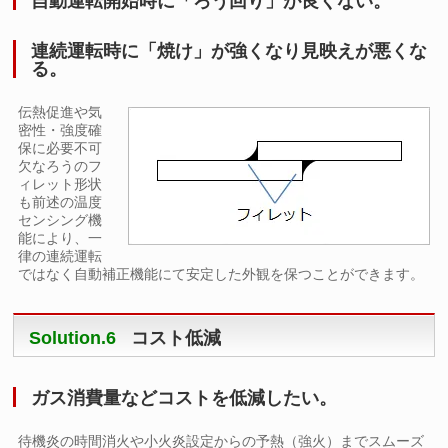
自動運転開始時に「ろう回り」が良くない。
連続運転時に「焼け」が強くなり見映えが悪くな
る。
伝熱促進や気
密性・強度確
保に必要不可
欠なろうのフ
ィレット形状
も前述の温度
センシング機
能により、一
律の連続運転
ではなく自動補正機能にて安定した外観を保つことができます。
Solution.6
コスト低減
ガス消費量などコストを低減したい。
待機炎の時間消火や小火炎設定からの予熱（強火）までスムーズ