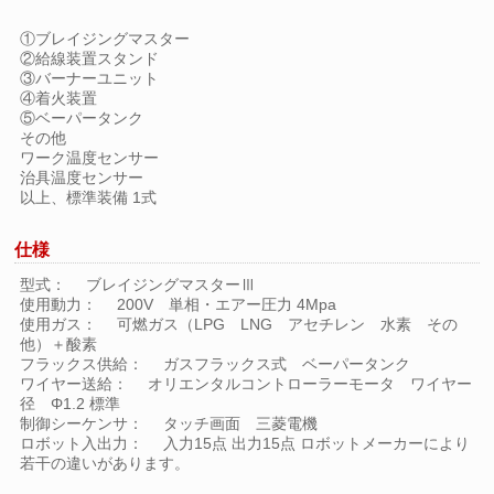
①ブレイジングマスター
②給線装置スタンド
③バーナーユニット
④着火装置
⑤ベーパータンク
その他
ワーク温度センサー
治具温度センサー
以上、標準装備 1式
仕様
型式： ブレイジングマスターⅢ
使用動力： 200V 単相・エアー圧力 4Mpa
使用ガス： 可燃ガス（LPG LNG アセチレン 水素 その
他）＋酸素
フラックス供給： ガスフラックス式 ベーパータンク
ワイヤー送給： オリエンタルコントローラーモータ ワイヤー
径 Φ1.2 標準
制御シーケンサ： タッチ画面 三菱電機
ロボット入出力： 入力15点 出力15点 ロボットメーカーにより
若干の違いがあります。