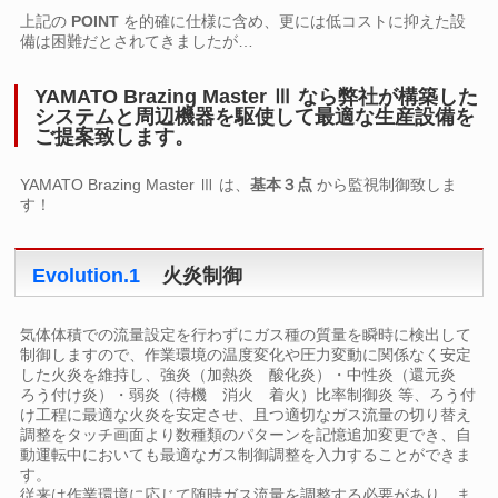
上記の
POINT
を的確に仕様に含め、更には低コストに抑えた設
備は困難だとされてきましたが…
YAMATO Brazing Master Ⅲ なら弊社が構築した
システムと周辺機器を駆使して最適な生産設備を
ご提案致します。
YAMATO Brazing Master Ⅲ は、
基本３点
から監視制御致しま
す！
Evolution.1
火炎制御
気体体積での流量設定を行わずにガス種の質量を瞬時に検出して
制御しますので、作業環境の温度変化や圧力変動に関係なく安定
した火炎を維持し、強炎（加熱炎 酸化炎）・中性炎（還元炎
ろう付け炎）・弱炎（待機 消火 着火）比率制御炎 等、ろう付
け工程に最適な火炎を安定させ、且つ適切なガス流量の切り替え
調整をタッチ画面より数種類のパターンを記憶追加変更でき、自
動運転中においても最適なガス制御調整を入力することができま
す。
従来は作業環境に応じて随時ガス流量を調整する必要があり、ま