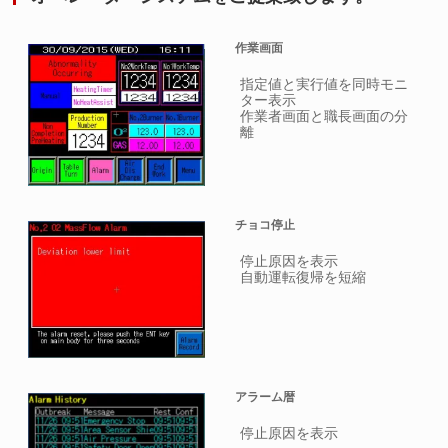
作業画面
指定値と実行値を同時モニ
ター表示
作業者画面と職長画面の分
離
チョコ停止
停止原因を表示
自動運転復帰を短縮
アラーム暦
停止原因を表示