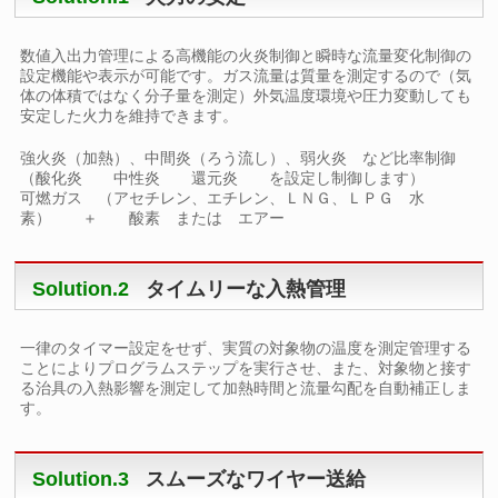
数値入出力管理による高機能の火炎制御と瞬時な流量変化制御の
設定機能や表示が可能です。ガス流量は質量を測定するので（気
体の体積ではなく分子量を測定）外気温度環境や圧力変動しても
安定した火力を維持できます。
強火炎（加熱）、中間炎（ろう流し）、弱火炎 など比率制御
（酸化炎 中性炎 還元炎 を設定し制御します）
可燃ガス （アセチレン、エチレン、ＬＮＧ、ＬＰＧ 水
素） ＋ 酸素 または エアー
Solution.2
タイムリーな入熱管理
一律のタイマー設定をせず、実質の対象物の温度を測定管理する
ことによりプログラムステップを実行させ、また、対象物と接す
る治具の入熱影響を測定して加熱時間と流量勾配を自動補正しま
す。
Solution.3
スムーズなワイヤー送給