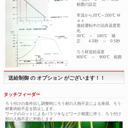
範囲の設定
常温から20℃～200℃ Ｍ
ａｘ
連続運転中の治具温度変
化
30℃ ～ 180℃ 補
正 4.5秒 ～ 0.5秒
ろう材送給温度
800℃ ～ 900℃ 範囲
送給制御 の オプション がございます！！
タッチフィーダー
ろう付けの条件出し調整時にろう材の入熱不足による座屈、ろう
材量供給不足を防止します。
ワークのロットによるバラツキなどワーク精度に伴う、ろう付け
部の入熱不足に対処します。