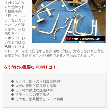
う付けはかな
りの熟練され
た技能者の
「勘 や コ
ツ」などとい
ったことが要
求され、自動
機やろう付け
ロボットにお
いても同様に
熟練されたオ
ペレーターが常に変化する作業環境に対処、対応しなければ良品
を安定的に生産することが困難であると言われてきました。
ろう付けの重要な
POINT
は！
◆ ろう付け部への入熱温度制御
◆ 火炎の管理と切り替え制御
◆ ろう材の最適な送給制御
◆ フラックスの安定供給
◆ その他、治具構造とワーク精度