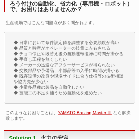
ろう付けの自動化、省力化（専用機・ロボット）
で、お困りはありませんか？
生産現場ではこんな問題点が多く聞かれます。
◆ 日常において条件設定値を調整する必要頻度が高い
◆ 品質と時産がオペレーターの技量に左右される
◆ チョコ停止や段替え後の自動運転復帰に時間が掛かる
◆ 手直し工程を無くしたい
◆ メーカーの迅速なアフターサービスが得られない
◆ 交換部品や予備品、小部品等の入手に時間が掛かる
◆ 既存設備の改良や現場サイドに合う仕様等の技術相談
や協力先が少ない
◆ 少量多品種の製品を自動化したい
◆ 技能工の不足を補うため自動化を進めたい
このようなお困りごとは、
YAMATO Brazing Master Ⅲ
なら解決
致します。
Solution.1
火力の安定